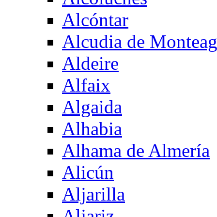
Alcóntar
Alcudia de Montea
Aldeire
Alfaix
Algaida
Alhabia
Alhama de Almería
Alicún
Aljarilla
Aljariz