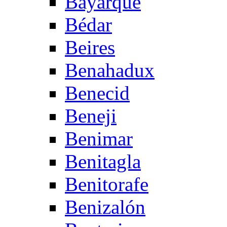
Bayarque
Bédar
Beires
Benahadux
Benecid
Beneji
Benimar
Benitagla
Benitorafe
Benizalón