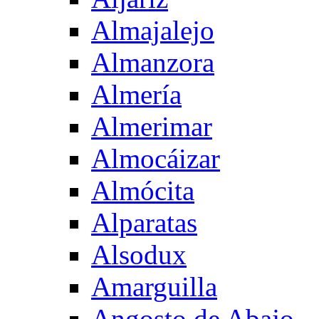
Almajalejo
Almanzora
Almería
Almerimar
Almocáizar
Almócita
Alparatas
Alsodux
Amarguilla
Angosto de Abajo