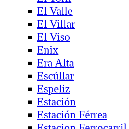
El Valle
El Villar
El Viso
Enix
Era Alta
Escúllar
Espeliz
Estación
Estación Férrea
Estacion Ferrocarril