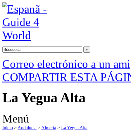
Correo electrónico a un am
COMPARTIR ESTA PÁGI
La Yegua Alta
Menú
Inicio
>
Andalucía
>
Almería
>
La Yegua Alta