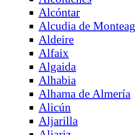
Alcóntar
Alcudia de Montea
Aldeire
Alfaix
Algaida
Alhabia
Alhama de Almería
Alicún
Aljarilla
Aljariz