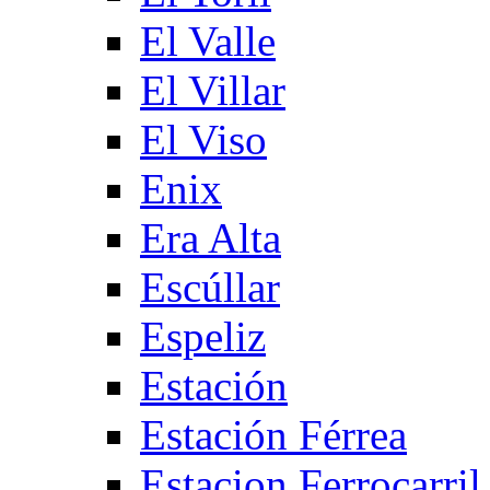
El Valle
El Villar
El Viso
Enix
Era Alta
Escúllar
Espeliz
Estación
Estación Férrea
Estacion Ferrocarril