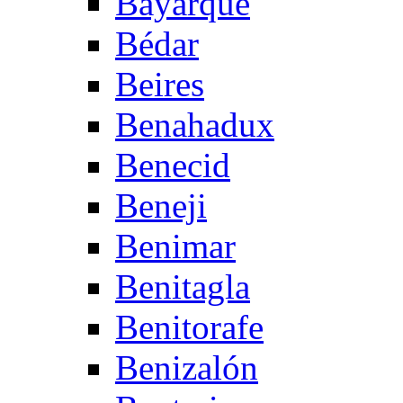
Bayarque
Bédar
Beires
Benahadux
Benecid
Beneji
Benimar
Benitagla
Benitorafe
Benizalón