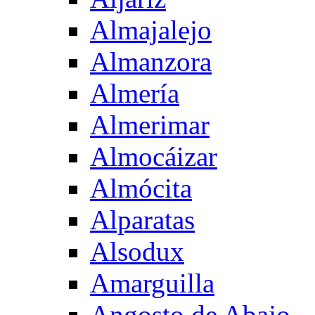
Almajalejo
Almanzora
Almería
Almerimar
Almocáizar
Almócita
Alparatas
Alsodux
Amarguilla
Angosto de Abajo