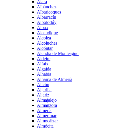
Alara
Albánchez
Albaricoques
Albarracín
Albolodúy
Albox
Alcaudique
Alcolea
Alcoluches
Alcóntar
Alcudia de Monteagud
Aldeire
Alfaix
Algaida
Alhabia
Alhama de Almería
Alicún
Aljarilla
Aljariz
Almajalejo
Almanzora
Almería
Almerimar
Almocáizar
Almócita