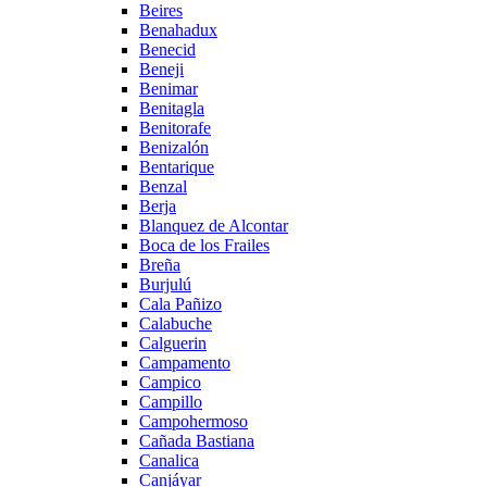
Beires
Benahadux
Benecid
Beneji
Benimar
Benitagla
Benitorafe
Benizalón
Bentarique
Benzal
Berja
Blanquez de Alcontar
Boca de los Frailes
Breña
Burjulú
Cala Pañizo
Calabuche
Calguerin
Campamento
Campico
Campillo
Campohermoso
Cañada Bastiana
Canalica
Canjáyar