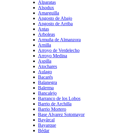
Alparatas
Alsodux
Amarguilla
Angosto de Abajo
Angosto de Arriba
Antas
Arboleas
Armuña de Almanzora
Arnilla
Arroyo de Verdelecho
Arroyo Medina
Aspilla
Atochares
Aulago
Bacarés
Balanegra
Balerma
Bancalejo
Barranco de los Lobos
Barrio de Archilla
Barrio Mortero
Base Alvarez Sotomayor
Bayárcal
Bayarque
Bédar