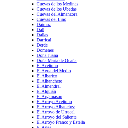
Cuevas de los Medinas
Cuevas de los Ubedas
Cuevas del Almanzora
Cuevas del Lino
Daimuz
Dalí
Dalías
Darrícal
Derde
Domenes
Doña Juana
Doña Maria de Ocaña
El Aceituno
El Agua del Medio
El Albarico
El Alhanchete
El Almendral
El Alquián
El Argamason
El Arroyo Aceituno
El Arroyo Albanchez
El Arroyo de Urracal
El Arroyo del Saliente
El Arroyo Franco y Estella
El Arteal