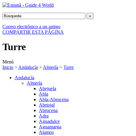
Correo electrónico a un amigo
COMPARTIR ESTA PÁGINA
Turre
Menú
Inicio
>
Andalucía
>
Almería
>
Turre
Andalucía
Almería
Abejuela
Abla
Abla-Abrucena
Abriojal
Abrucena
Adra
Aguadulce
Aguamarga
Alamos