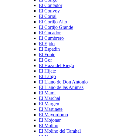
El Contador
El Convoy
El Corral
El Cortijo Alto
El Cortijo Grande
El Cucador
El Cumbrero
El Ejido
El Espadin
El Fonte
El Gor
El Haza del Riego
El Hijate
El Largo
El Llano de Don Antonio
El Llano de las Animas
El Mamí
El Marchal
El Margen
El Martinete
El Mayordomo
El Mojonar
El Molino
El Molino del Tarahal