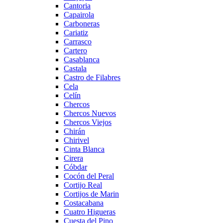
Cantoria
Capairola
Carboneras
Cariatiz
Carrasco
Cartero
Casablanca
Castala
Castro de Filabres
Cela
Celín
Chercos
Chercos Nuevos
Chercos Viejos
Chirán
Chirivel
Cinta Blanca
Cirera
Cóbdar
Cocón del Peral
Cortijo Real
Cortijos de Marin
Costacabana
Cuatro Higueras
Cuesta del Pino