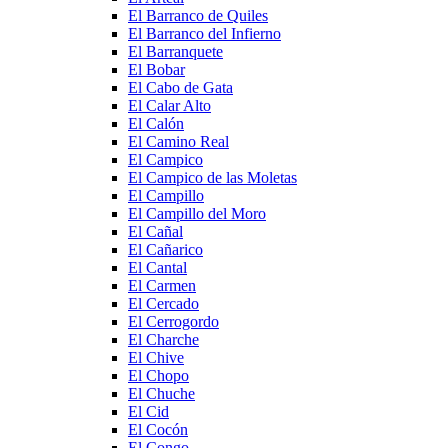
El Barranco de Quiles
El Barranco del Infierno
El Barranquete
El Bobar
El Cabo de Gata
El Calar Alto
El Calón
El Camino Real
El Campico
El Campico de las Moletas
El Campillo
El Campillo del Moro
El Cañal
El Cañarico
El Cantal
El Carmen
El Cercado
El Cerrogordo
El Charche
El Chive
El Chopo
El Chuche
El Cid
El Cocón
El Congo