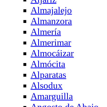
Almajalejo
Almanzora
Almería
Almerimar
Almocáizar
Almócita
Alparatas
Alsodux
Amarguilla
Angosto de Abajo