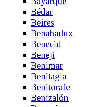
Bayarque
Bédar
Beires
Benahadux
Benecid
Beneji
Benimar
Benitagla
Benitorafe
Benizalón