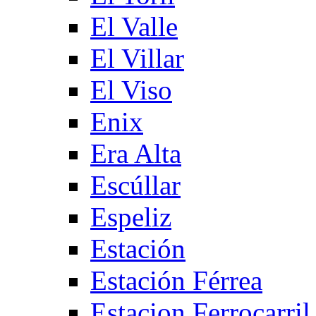
El Valle
El Villar
El Viso
Enix
Era Alta
Escúllar
Espeliz
Estación
Estación Férrea
Estacion Ferrocarril