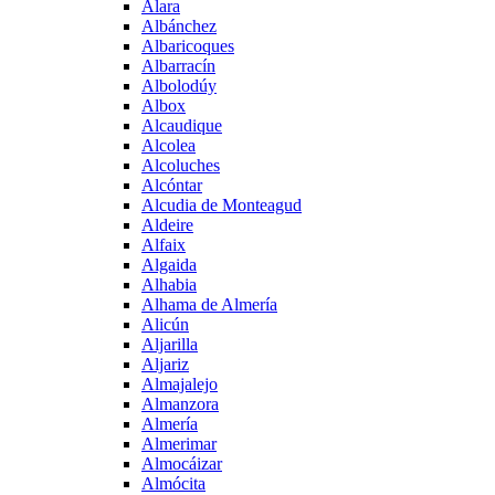
Alara
Albánchez
Albaricoques
Albarracín
Albolodúy
Albox
Alcaudique
Alcolea
Alcoluches
Alcóntar
Alcudia de Monteagud
Aldeire
Alfaix
Algaida
Alhabia
Alhama de Almería
Alicún
Aljarilla
Aljariz
Almajalejo
Almanzora
Almería
Almerimar
Almocáizar
Almócita