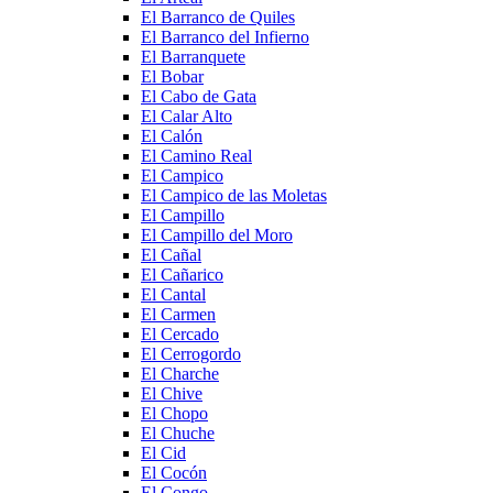
El Barranco de Quiles
El Barranco del Infierno
El Barranquete
El Bobar
El Cabo de Gata
El Calar Alto
El Calón
El Camino Real
El Campico
El Campico de las Moletas
El Campillo
El Campillo del Moro
El Cañal
El Cañarico
El Cantal
El Carmen
El Cercado
El Cerrogordo
El Charche
El Chive
El Chopo
El Chuche
El Cid
El Cocón
El Congo