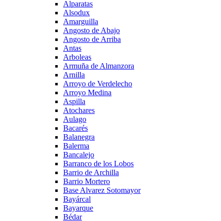
Alparatas
Alsodux
Amarguilla
Angosto de Abajo
Angosto de Arriba
Antas
Arboleas
Armuña de Almanzora
Arnilla
Arroyo de Verdelecho
Arroyo Medina
Aspilla
Atochares
Aulago
Bacarés
Balanegra
Balerma
Bancalejo
Barranco de los Lobos
Barrio de Archilla
Barrio Mortero
Base Alvarez Sotomayor
Bayárcal
Bayarque
Bédar