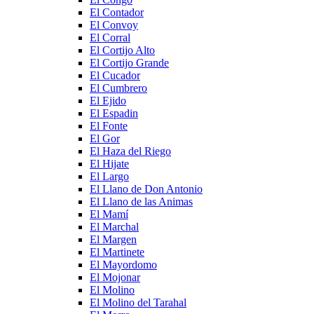
El Contador
El Convoy
El Corral
El Cortijo Alto
El Cortijo Grande
El Cucador
El Cumbrero
El Ejido
El Espadin
El Fonte
El Gor
El Haza del Riego
El Hijate
El Largo
El Llano de Don Antonio
El Llano de las Animas
El Mamí
El Marchal
El Margen
El Martinete
El Mayordomo
El Mojonar
El Molino
El Molino del Tarahal