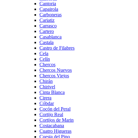
Cantoria
Capairola
Carboneras
Cariatiz
Carrasco
Cartero
Casablanca
Castala
Castro de Filabres
Cela
Celín
Chercos
Chercos Nuevos
Chercos Viejos
Chirán
Chirivel
Cinta Blanca
Cirera
Cóbdar
Cocón del Peral
Cortijo Real
Cortijos de Marin
Costacabana
Cuatro Higueras
Cuesta del Pino