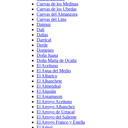
Cuevas de los Medinas
Cuevas de los Ubedas
Cuevas del Almanzora
Cuevas del Lino
Daimuz
Dalí
Dalías
Darrícal
Derde
Domenes
Doña Juana
Doña Maria de Ocaña
El Aceituno
El Agua del Medio
El Albarico
El Alhanchete
El Almendral
El Alquián
El Argamason
El Arroyo Aceituno
El Arroyo Albanchez
El Arroyo de Urracal
El Arroyo del Saliente
El Arroyo Franco y Estella
El Arteal