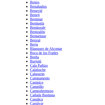
Beires
Benahadux
Benecid
Beneji
Benimar
Benitagla
Benitorafe
Benizalón
Bentarique
Benzal
Berja
Blanquez de Alcontar
Boca de los Frailes
Breña
Burjulú
Cala Pañizo
Calabuche
Calguerin
Campamento
Campico
Campillo
Campohermoso
Cañada Bastiana
Canalica
Canjáyar