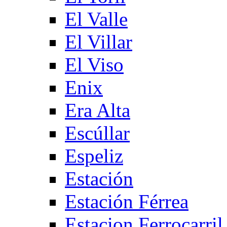
El Valle
El Villar
El Viso
Enix
Era Alta
Escúllar
Espeliz
Estación
Estación Férrea
Estacion Ferrocarril