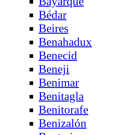
Bayarque
Bédar
Beires
Benahadux
Benecid
Beneji
Benimar
Benitagla
Benitorafe
Benizalón