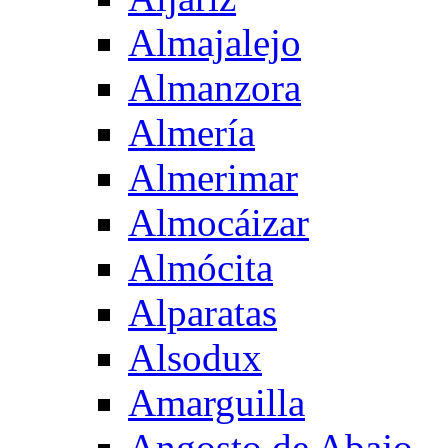
Almajalejo
Almanzora
Almería
Almerimar
Almocáizar
Almócita
Alparatas
Alsodux
Amarguilla
Angosto de Abajo