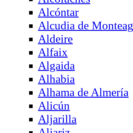
Alcóntar
Alcudia de Montea
Aldeire
Alfaix
Algaida
Alhabia
Alhama de Almería
Alicún
Aljarilla
Aljariz