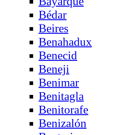
Bayarque
Bédar
Beires
Benahadux
Benecid
Beneji
Benimar
Benitagla
Benitorafe
Benizalón