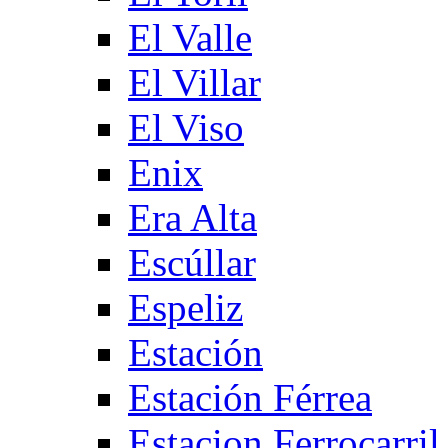
El Valle
El Villar
El Viso
Enix
Era Alta
Escúllar
Espeliz
Estación
Estación Férrea
Estacion Ferrocarril