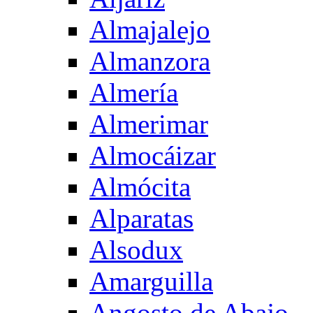
Almajalejo
Almanzora
Almería
Almerimar
Almocáizar
Almócita
Alparatas
Alsodux
Amarguilla
Angosto de Abajo