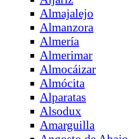
Almajalejo
Almanzora
Almería
Almerimar
Almocáizar
Almócita
Alparatas
Alsodux
Amarguilla
Angosto de Abajo