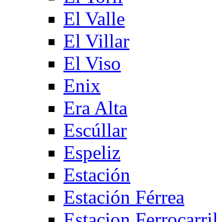
El Valle
El Villar
El Viso
Enix
Era Alta
Escúllar
Espeliz
Estación
Estación Férrea
Estacion Ferrocarril