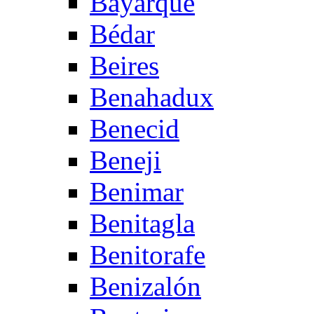
Bayarque
Bédar
Beires
Benahadux
Benecid
Beneji
Benimar
Benitagla
Benitorafe
Benizalón