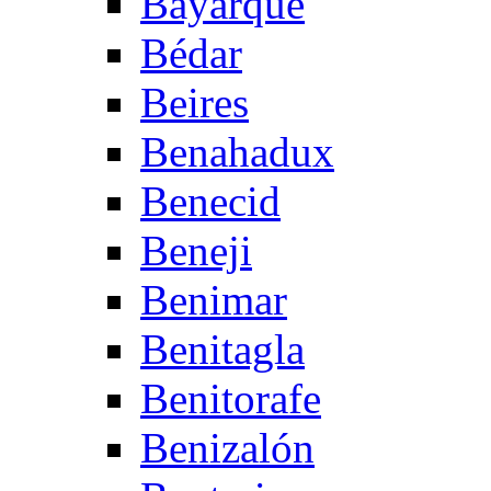
Bayarque
Bédar
Beires
Benahadux
Benecid
Beneji
Benimar
Benitagla
Benitorafe
Benizalón