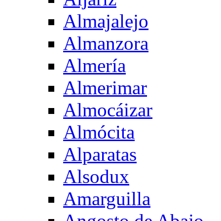
Almajalejo
Almanzora
Almería
Almerimar
Almocáizar
Almócita
Alparatas
Alsodux
Amarguilla
Angosto de Abajo