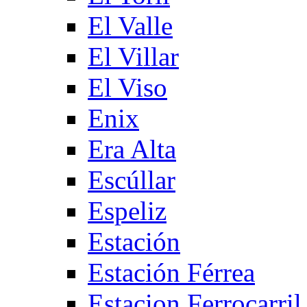
El Valle
El Villar
El Viso
Enix
Era Alta
Escúllar
Espeliz
Estación
Estación Férrea
Estacion Ferrocarril