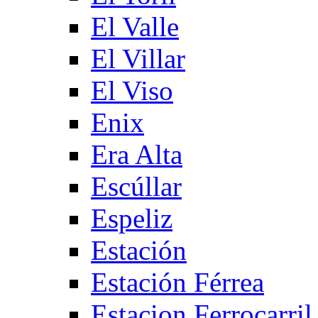
El Valle
El Villar
El Viso
Enix
Era Alta
Escúllar
Espeliz
Estación
Estación Férrea
Estacion Ferrocarril