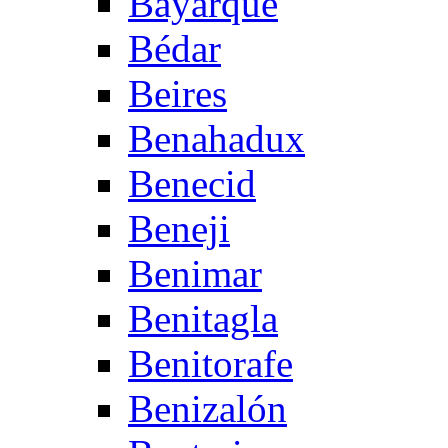
Bayarque
Bédar
Beires
Benahadux
Benecid
Beneji
Benimar
Benitagla
Benitorafe
Benizalón