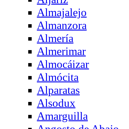
Almajalejo
Almanzora
Almería
Almerimar
Almocáizar
Almócita
Alparatas
Alsodux
Amarguilla
Angosto de Abajo