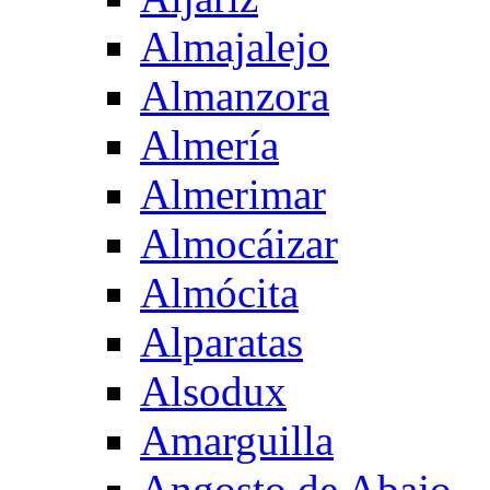
Almajalejo
Almanzora
Almería
Almerimar
Almocáizar
Almócita
Alparatas
Alsodux
Amarguilla
Angosto de Abajo