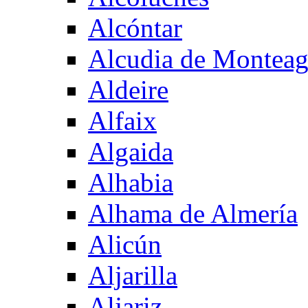
Alcóntar
Alcudia de Montea
Aldeire
Alfaix
Algaida
Alhabia
Alhama de Almería
Alicún
Aljarilla
Aljariz