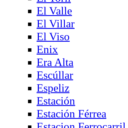
El Valle
El Villar
El Viso
Enix
Era Alta
Escúllar
Espeliz
Estación
Estación Férrea
Estacion Ferrocarril