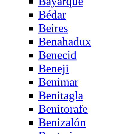
Bayarque
Bédar
Beires
Benahadux
Benecid
Beneji
Benimar
Benitagla
Benitorafe
Benizalón