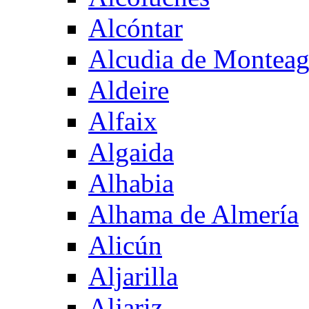
Alcóntar
Alcudia de Montea
Aldeire
Alfaix
Algaida
Alhabia
Alhama de Almería
Alicún
Aljarilla
Aljariz