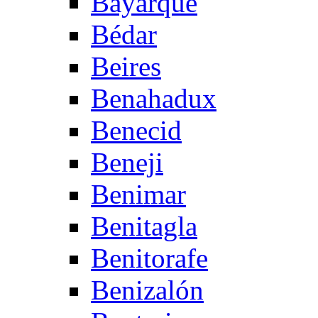
Bayarque
Bédar
Beires
Benahadux
Benecid
Beneji
Benimar
Benitagla
Benitorafe
Benizalón