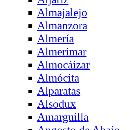
Almajalejo
Almanzora
Almería
Almerimar
Almocáizar
Almócita
Alparatas
Alsodux
Amarguilla
Angosto de Abajo