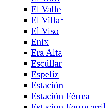
El Valle
El Villar
El Viso
Enix
Era Alta
Escúllar
Espeliz
Estación
Estación Férrea
Estacion Ferrocarril